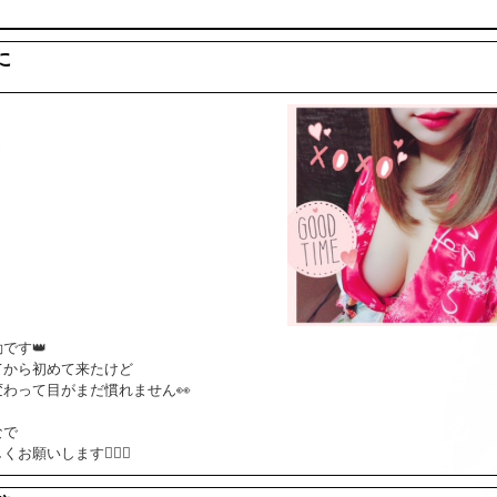
に
です👑
てから初めて来たけど
わって目がまだ慣れません👀
なで
お願いします🧚‍♀️✨️