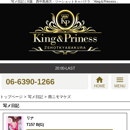
写メ日記 | 大阪 西中島南方・ツーショットキャバクラ 「King＆Princess」
20:00-LAST
home
menu
06-6390-1266
HOME
MENU
トップページ
写メ日記
雨ニモマケズ
写メ日記
リナ
T157 B(G)