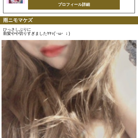
プロフィール詳細
雨ニモマケズ
ひっさしぶりに
前髪やや切りすぎましたﾔﾔｯ(`･ω･ ；)