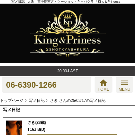
写メ日記 | 大阪 西中島南方・ツーショットキャバクラ 「King＆Princess」
20:00-LAST
home
menu
06-6390-1266
HOME
MENU
トップページ
写メ日記
さき さんの25/03/17の写メ日記
写メ日記
さき(28歳)
T163 B(D)