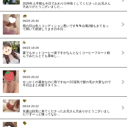
2026年上半期も今日でおわり🌝仲良くしてくださったお兄さん
方ありがとうございました…
🌧
06/25 20:30
雨の日は色々コンディション悪いです🌀🌀台風2個もきてるっ
て聞いて絶望してます🫠今日…
☕️
06/23 19:29
夏でもホットコーヒー派ですがなんとなくコーヒーフロート頼
んでみたらとても美味し…
☔️
06/20 20:22
せっかくの週末なのに雨ですね〜😮‍💨湿気で髪の毛が大変なので
今日はまとめ髪スタイル…
💝
06/16 20:22
先週は顔見に来てくださったお兄さん方ありがとうございまし
た🤍ずーっと喋ってなか…
🗣