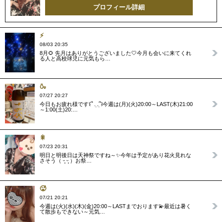
プロフィール詳細
⚡️
08/03 20:35
8月🌻 先月はありがとうございました‎🤍今月も会いに来てくれ
る人と高校球児に元気もら…
🍶
07/27 20:27
今日もお疲れ様です‎꒰՞ ܸ. .ܸ՞꒱今週は(月)(火)20:00～LAST(木)21:00
～1:00(土)20:…
🎇
07/23 20:31
明日と明後日は天神祭ですね～✨️今年は予定があり花火見れな
さそう（ ᵕ̩̩ ᵕ̩̩ ）お祭…
🥵
07/21 20:21
今週は(火)(水)(木)(金)20:00～LASTまでおります💫最近は暑く
て散歩もできない～元気…