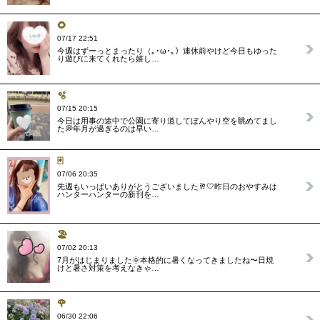
🌻
07/17 22:51
今週はずーっとまったり（｡･ω･｡）連休前やけど今日もゆった
り遊びに来てくれたら嬉し…
🫧‪
07/15 20:15
今日は用事の途中で公園に寄り道してぼんやり空を眺めてまし
た💭年月が過ぎるのは早い…
🃏
07/06 20:35
先週もいっぱいありがとうございました🥂🤍昨日のおやすみは
ハンターハンターの新刊を…
🏖
07/02 20:13
7月がはじまりました🌞本格的に暑くなってきましたね〜日焼
けと暑さ対策を考えなきゃ…
🌹
06/30 22:06