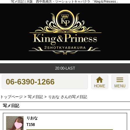
写メ日記 | 大阪 西中島南方・ツーショットキャバクラ 「King＆Princess」
20:00-LAST
home
menu
06-6390-1266
HOME
MENU
トップページ
写メ日記
りおな さんの写メ日記
写メ日記
りおな
T158