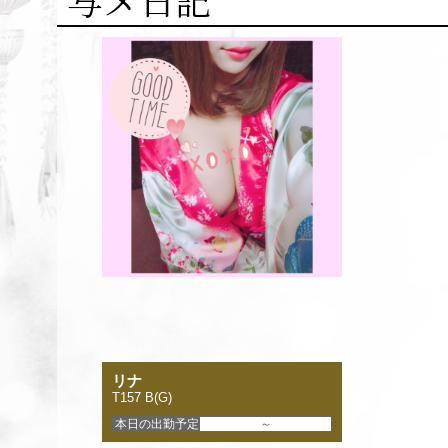
リナ
T157 B(G)
本日の出勤予定
～