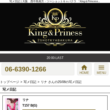
写メ日記 | 大阪 西中島南方・ツーショットキャバクラ 「King＆Princess」
20:00-LAST
home
menu
06-6390-1266
HOME
MENU
トップページ
写メ日記
リナ さんの25/08の写メ日記
写メ日記
リナ
T157 B(G)